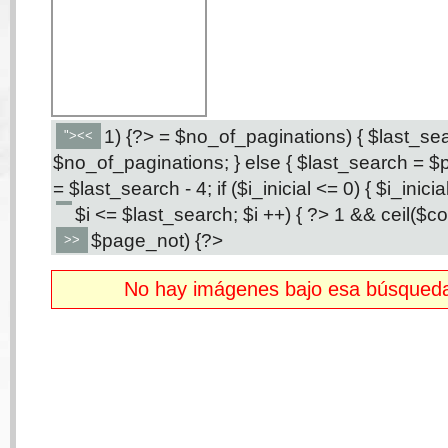
1) {?>
= $no_of_paginations) { $last_se
"><<
$no_of_paginations; } else { $last_search = $pa
= $last_search - 4; if ($i_inicial <= 0) { $i_inicial 
$i <= $last_search; $i ++) { ?>
1 && ceil($co
$page_not) {?>
>>
No hay imágenes bajo esa búsqueda,