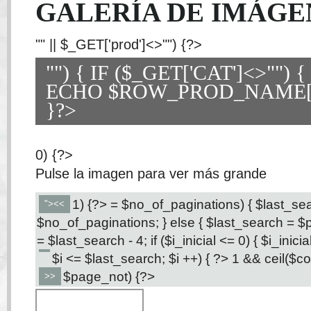
GALERÍA DE IMÁGE
"" || $_GET['prod']<>"") {?>
"") { IF ($_GET['CAT']<>"") {
ECHO $ROW_PROD_NAME['
}?>
0) {?>
Pulse la imagen para ver más grande
1) {?>
= $no_of_paginations) { $last_se
"><<
$no_of_paginations; } else { $last_search = $pa
= $last_search - 4; if ($i_inicial <= 0) { $i_inicial 
$i <= $last_search; $i ++) { ?>
1 && ceil($co
$page_not) {?>
>>